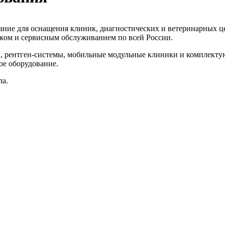
ования: МРТ, КТ, УЗИ, рентген
вание для оснащения клиник, диагностических и ветеринарных 
ажом и сервисным обслуживанием по всей России.
рентген‑системы, мобильные модульные клиники и комплектующи
ное оборудование.
ла.