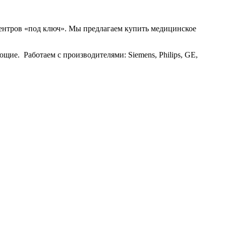
 под ключ
центров «под ключ». Мы предлагаем купить медицинское
е. Работаем с производителями: Siemens, Philips, GE,