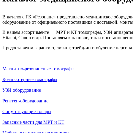
Каталог медицинского оборуд
В каталоге ГК «Резонанс» представлено медицинское оборудо
оборудование от официального поставщика с доставкой, монт
В нашем ассортименте — МРТ и КТ томографы, УЗИ‑аппараты, 
Hitachi, Canon и др. Поставляем как новое, так и восстановлен
Предоставляем гарантию, лизинг, трейд-ин и обучение персона
Магнитно-резонансные томографы
Компьютерные томографы
УЗИ оборудование
Рентген-оборудование
Сопутствующие товары
Запасные части для МРТ и КТ
Мобильные модульные клиники