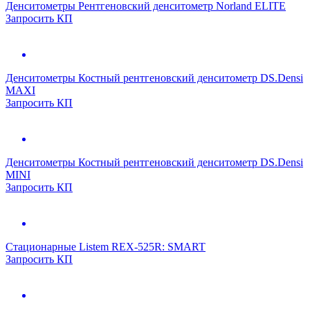
Денситометры
Рентгеновский денситометр Norland ELITE
Запросить КП
Денситометры
Костный рентгеновский денситометр DS.Densi
MAXI
Запросить КП
Денситометры
Костный рентгеновский денситометр DS.Densi
MINI
Запросить КП
Стационарные
Listem REX-525R: SMART
Запросить КП