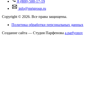
8 (800) 500-17-19
info@mrigroup.ru
Copyright © 2026. Все права защищены.
Политика обработки персональных данных
Создание сайта — Студия Парфенова
a
.parfyonov
ГК «Резонанс» — поставщик медицинского оборудования в России.
Купить
медицинское оборудование
для МРТ, КТ, УЗИ и рентген-диагностики под
ключ. Контракты с Siemens, Philips, GE, Hitachi, Canon. Сервис 24/7, лизинг,
трейд-ин. 300+ проектов в 85 регионах.