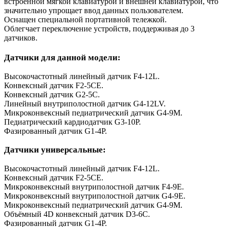
встроенной мягкой клавиатурой и внешней клавиатурой, что
значительно упрощает ввод данных пользователем.
Оснащен специальной портативной тележкой.
Облегчает переключение устройств, поддерживая до 3
датчиков.
Датчики для данной модели:
Высокочастотный линейный датчик F4-12L.
Конвексный датчик F2-5CE.
Конвексный датчик G2-5C.
Линейный внутриполостной датчик G4-12LV.
Микроконвексный педиатрический датчик G4-9M.
Педиатрический кардиодатчик G3-10P.
Фазированный датчик G1-4P.
Датчики универсальные:
Высокочастотный линейный датчик F4-12L.
Конвексный датчик F2-5CE.
Микроконвексный внутриполостной датчик F4-9E.
Микроконвексный внутриполостной датчик G4-9E.
Микроконвексный педиатрический датчик G4-9M.
Объёмный 4D конвексный датчик D3-6C.
Фазированный датчик G1-4P.