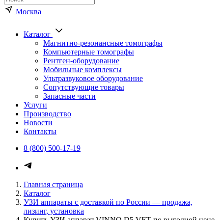
Москва
Каталог
Магнитно-резонансные томографы
Компьютерные томографы
Рентген-оборудование
Мобильные комплексы
Ультразвуковое оборудование
Сопутствующие товары
Запасные части
Услуги
Производство
Новости
Контакты
8 (800) 500-17-19
Каталог медицинского оборуд
Главная страница
Каталог
УЗИ аппараты с доставкой по России — продажа,
лизинг, установка
Купить УЗИ аппарат VINNO D5 VET по выгодной цене